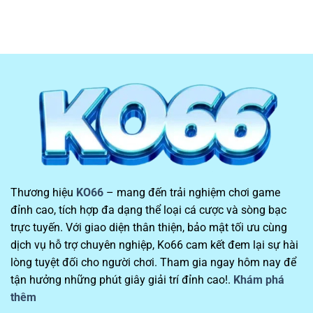
Gà
Vẹn
Gia
Thomo
Từng
KO66
Khoảnh
|
Khắc
Trực
Rực
Tiếp
Lửa
Mỗi
Ngày,
Cược
Dễ
Thắng
Thương hiệu
KO66
– mang đến trải nghiệm chơi game
đỉnh cao, tích hợp đa dạng thể loại cá cược và sòng bạc
trực tuyến. Với giao diện thân thiện, bảo mật tối ưu cùng
dịch vụ hỗ trợ chuyên nghiệp, Ko66 cam kết đem lại sự hài
lòng tuyệt đối cho người chơi. Tham gia ngay hôm nay để
tận hưởng những phút giây giải trí đỉnh cao!.
Khám phá
thêm