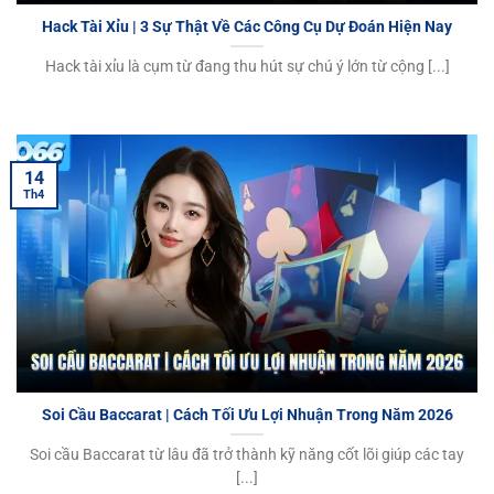
Hack Tài Xỉu | 3 Sự Thật Về Các Công Cụ Dự Đoán Hiện Nay
Hack tài xỉu là cụm từ đang thu hút sự chú ý lớn từ cộng [...]
14
Th4
Soi Cầu Baccarat | Cách Tối Ưu Lợi Nhuận Trong Năm 2026
Soi cầu Baccarat từ lâu đã trở thành kỹ năng cốt lõi giúp các tay
[...]