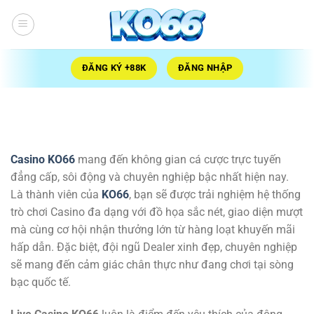
Bỏ
qua
nội
dung
ĐĂNG KÝ +88K
ĐĂNG NHẬP
Casino KO66
mang đến không gian cá cược trực tuyến
đẳng cấp, sôi động và chuyên nghiệp bậc nhất hiện nay.
Là thành viên của
KO66
, bạn sẽ được trải nghiệm hệ thống
trò chơi Casino đa dạng với đồ họa sắc nét, giao diện mượt
mà cùng cơ hội nhận thưởng lớn từ hàng loạt khuyến mãi
hấp dẫn. Đặc biệt, đội ngũ Dealer xinh đẹp, chuyên nghiệp
sẽ mang đến cảm giác chân thực như đang chơi tại sòng
bạc quốc tế.