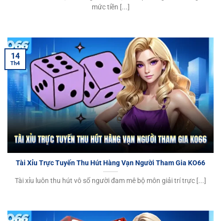
mức tiền [...]
14
Th4
Tài Xỉu Trực Tuyến Thu Hút Hàng Vạn Người Tham Gia KO66
Tài xỉu luôn thu hút vô số người đam mê bộ môn giải trí trực [...]