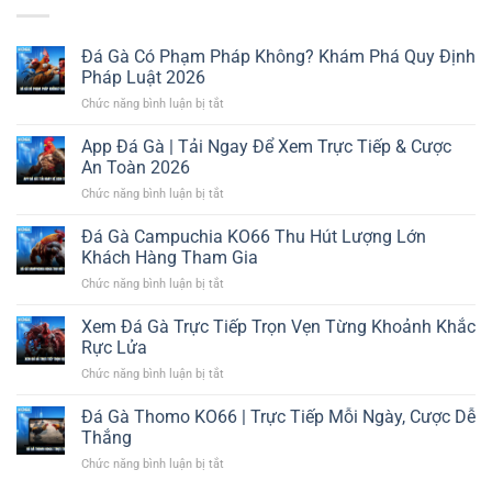
Đá Gà Có Phạm Pháp Không? Khám Phá Quy Định
Pháp Luật 2026
Chức năng bình luận bị tắt
ở
Đá
Gà
App Đá Gà | Tải Ngay Để Xem Trực Tiếp & Cược
Có
An Toàn 2026
Phạm
Chức năng bình luận bị tắt
ở
Pháp
App
Không?
Đá
Đá Gà Campuchia KO66 Thu Hút Lượng Lớn
Khám
Gà
Phá
Khách Hàng Tham Gia
|
Quy
Chức năng bình luận bị tắt
ở
Tải
Định
Đá
Ngay
Pháp
Gà
Xem Đá Gà Trực Tiếp Trọn Vẹn Từng Khoảnh Khắc
Để
Luật
Campuchia
Xem
Rực Lửa
2026
KO66
Trực
Chức năng bình luận bị tắt
ở
Thu
Tiếp
Xem
Hút
&
Đá
Đá Gà Thomo KO66 | Trực Tiếp Mỗi Ngày, Cược Dễ
Lượng
Cược
Gà
Lớn
Thắng
An
Trực
Khách
Toàn
Chức năng bình luận bị tắt
ở
Tiếp
Hàng
2026
Đá
Trọn
Tham