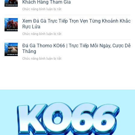
Phá
Khách Hàng Tham Gia
|
Quy
Chức năng bình luận bị tắt
ở
Tải
Định
Đá
Ngay
Pháp
Gà
Xem Đá Gà Trực Tiếp Trọn Vẹn Từng Khoảnh Khắc
Để
Luật
Campuchia
Xem
Rực Lửa
2026
KO66
Trực
Chức năng bình luận bị tắt
ở
Thu
Tiếp
Xem
Hút
&
Đá
Đá Gà Thomo KO66 | Trực Tiếp Mỗi Ngày, Cược Dễ
Lượng
Cược
Gà
Lớn
Thắng
An
Trực
Khách
Toàn
Chức năng bình luận bị tắt
ở
Tiếp
Hàng
2026
Đá
Trọn
Tham
Gà
Vẹn
Gia
Thomo
Từng
KO66
Khoảnh
|
Khắc
Trực
Rực
Tiếp
Lửa
Mỗi
Ngày,
Cược
Dễ
Thắng