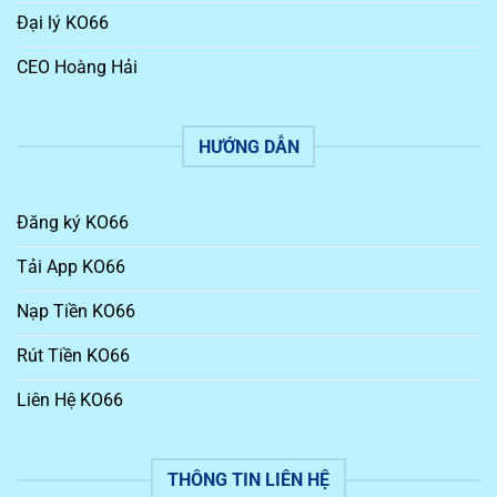
Đại lý KO66
CEO Hoàng Hải
HƯỚNG DẪN
Đăng ký KO66
Tải App KO66
Nạp Tiền KO66
Rút Tiền KO66
Liên Hệ KO66
THÔNG TIN LIÊN HỆ