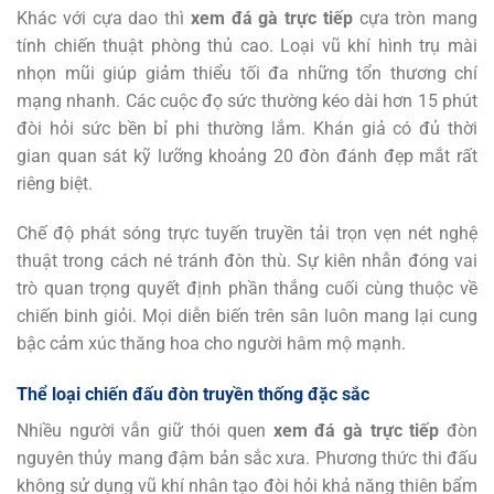
Khác với cựa dao thì
xem đá gà trực tiếp
cựa tròn mang
tính chiến thuật phòng thủ cao. Loại vũ khí hình trụ mài
nhọn mũi giúp giảm thiểu tối đa những tổn thương chí
mạng nhanh. Các cuộc đọ sức thường kéo dài hơn 15 phút
đòi hỏi sức bền bỉ phi thường lắm. Khán giả có đủ thời
gian quan sát kỹ lưỡng khoảng 20 đòn đánh đẹp mắt rất
riêng biệt.
Chế độ phát sóng trực tuyến truyền tải trọn vẹn nét nghệ
thuật trong cách né tránh đòn thù. Sự kiên nhẫn đóng vai
trò quan trọng quyết định phần thắng cuối cùng thuộc về
chiến binh giỏi. Mọi diễn biến trên sân luôn mang lại cung
bậc cảm xúc thăng hoa cho người hâm mộ mạnh.
Thể loại chiến đấu đòn truyền thống đặc sắc
Nhiều người vẫn giữ thói quen
xem đá gà trực tiếp
đòn
nguyên thủy mang đậm bản sắc xưa. Phương thức thi đấu
không sử dụng vũ khí nhân tạo đòi hỏi khả năng thiên bẩm