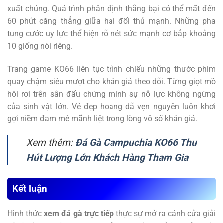
xuất chúng. Quá trình phân định thắng bại có thể mất đến
60 phút căng thẳng giữa hai đối thủ mạnh. Những pha
tung cước uy lực thể hiện rõ nét sức mạnh cơ bắp khoảng
10 giống nòi riêng.
Trang game KO66 liên tục trình chiếu những thước phim
quay chậm siêu mượt cho khán giả theo dõi. Từng giọt mồ
hôi rơi trên sân đấu chứng minh sự nỗ lực không ngừng
của sinh vật lớn. Vẻ đẹp hoang dã vẹn nguyên luôn khơi
gợi niềm đam mê mãnh liệt trong lòng vô số khán giả.
Xem thêm:
Đá Gà Campuchia KO66 Thu
Hút Lượng Lớn Khách Hàng Tham Gia
Kết luận
Hình thức
xem đá gà trực tiếp
thực sự mở ra cánh cửa giải