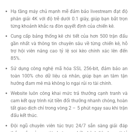
Hạ tầng máy chủ mạnh mẽ đảm bảo livestream đạt độ
phân giải 4K với độ trễ dưới 0.1 giây, giúp bạn bắt trọn
từng khoảnh khắc ra đòn quyết định của chiến kê.
Cung cấp bảng thống kê chi tiết của hơn 500 trận đấu
gần nhất và thông tin chuyên sâu về từng chiến kê, hỗ
trợ hội viên nâng cao tỷ lệ soi kèo chính xác lên đến
85%.
Sử dụng công nghệ mã hóa SSL 256-bit, đảm bảo an
toàn 100% cho dữ liệu cá nhân, giúp bạn an tâm tận
hưởng đam mê mà không lo ngại rủi ro tài chính.
Website luôn công khai mức trả thưởng cạnh tranh và
cam kết quy trình rút tiền đổi thưởng nhanh chóng, hoàn
tất giao dịch chỉ trong vòng 2 – 5 phút ngay sau khi trận
đấu kết thúc.
Đội ngũ chuyên viên túc trực 24/7 sẵn sàng giải đáp