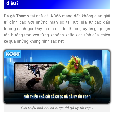
điệu?
Đá gà Thomo
tại nhà cái KO66 mang đến không gian giải
trí đỉnh cao với những màn so tài rực lửa từ các đấu
trường danh giá. Đây là địa chỉ đổi thưởng uy tín giúp bạn
tận hưởng trọn vẹn từng khoảnh khắc kịch tính của chiến
kê qua những khung hình sắc nét:
Giới thiệu nhà cái cá cược đá gà uy tín top 1