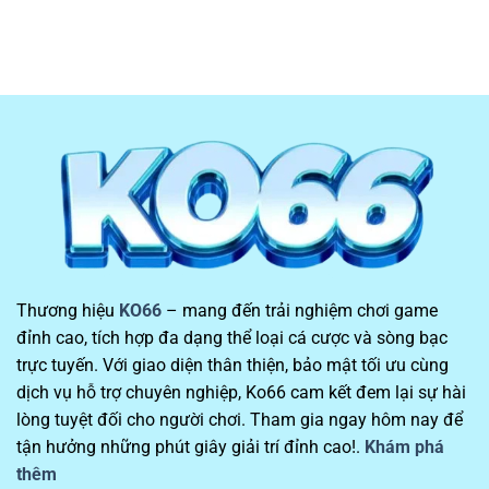
Đá
Trọn
Tham
Gà
Vẹn
Gia
Thomo
Từng
KO66
Khoảnh
|
Khắc
Trực
Rực
Tiếp
Lửa
Mỗi
Ngày,
Cược
Dễ
Thắng
Thương hiệu
KO66
– mang đến trải nghiệm chơi game
đỉnh cao, tích hợp đa dạng thể loại cá cược và sòng bạc
trực tuyến. Với giao diện thân thiện, bảo mật tối ưu cùng
dịch vụ hỗ trợ chuyên nghiệp, Ko66 cam kết đem lại sự hài
lòng tuyệt đối cho người chơi. Tham gia ngay hôm nay để
tận hưởng những phút giây giải trí đỉnh cao!.
Khám phá
thêm