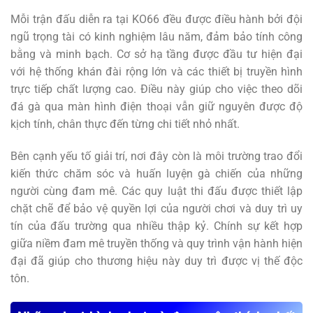
Mỗi trận đấu diễn ra tại KO66 đều được điều hành bởi đội
ngũ trọng tài có kinh nghiệm lâu năm, đảm bảo tính công
bằng và minh bạch. Cơ sở hạ tầng được đầu tư hiện đại
với hệ thống khán đài rộng lớn và các thiết bị truyền hình
trực tiếp chất lượng cao. Điều này giúp cho việc theo dõi
đá gà qua màn hình điện thoại vẫn giữ nguyên được độ
kịch tính, chân thực đến từng chi tiết nhỏ nhất.
Bên cạnh yếu tố giải trí, nơi đây còn là môi trường trao đổi
kiến thức chăm sóc và huấn luyện gà chiến của những
người cùng đam mê. Các quy luật thi đấu được thiết lập
chặt chẽ để bảo vệ quyền lợi của người chơi và duy trì uy
tín của đấu trường qua nhiều thập kỷ. Chính sự kết hợp
giữa niềm đam mê truyền thống và quy trình vận hành hiện
đại đã giúp cho thương hiệu này duy trì được vị thế độc
tôn.