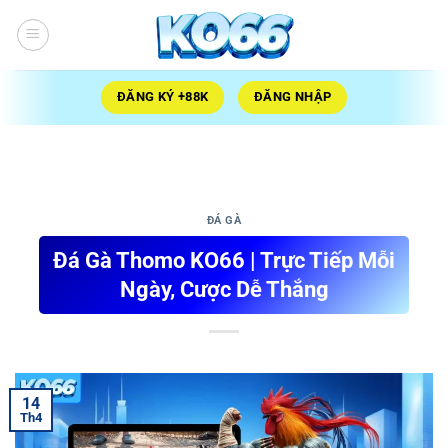
Bỏ
qua
nội
dung
ĐĂNG KÝ +88K
ĐĂNG NHẬP
ĐÁ GÀ
Đá Gà Thomo KO66 | Trực Tiếp Mỗi
Ngày, Cược Dễ Thắng
14
Th4