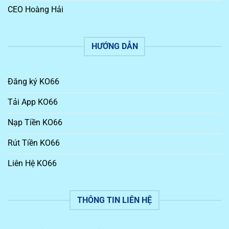
CEO Hoàng Hải
HƯỚNG DẪN
Đăng ký KO66
Tải App KO66
Nạp Tiền KO66
Rút Tiền KO66
Liên Hệ KO66
THÔNG TIN LIÊN HỆ