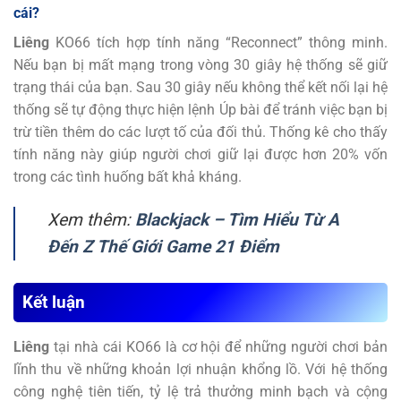
cái?
Liêng
KO66 tích hợp tính năng “Reconnect” thông minh.
Nếu bạn bị mất mạng trong vòng 30 giây hệ thống sẽ giữ
trạng thái của bạn. Sau 30 giây nếu không thể kết nối lại hệ
thống sẽ tự động thực hiện lệnh Úp bài để tránh việc bạn bị
trừ tiền thêm do các lượt tố của đối thủ. Thống kê cho thấy
tính năng này giúp người chơi giữ lại được hơn 20% vốn
trong các tình huống bất khả kháng.
Xem thêm:
Blackjack – Tìm Hiểu Từ A
Đến Z Thế Giới Game 21 Điểm
Kết luận
Liêng
tại nhà cái KO66 là cơ hội để những người chơi bản
lĩnh thu về những khoản lợi nhuận khổng lồ. Với hệ thống
công nghệ tiên tiến, tỷ lệ trả thưởng minh bạch và cộng