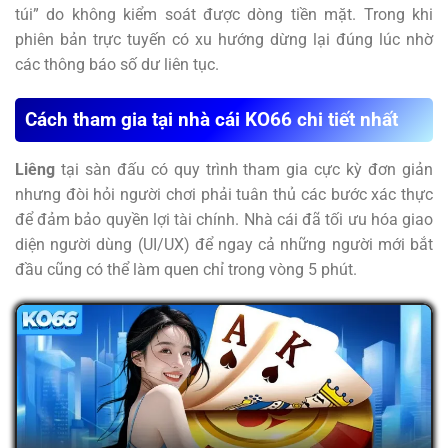
túi” do không kiểm soát được dòng tiền mặt. Trong khi
phiên bản trực tuyến có xu hướng dừng lại đúng lúc nhờ
các thông báo số dư liên tục.
Cách tham gia tại nhà cái KO66 chi tiết nhất
Liêng
tại sàn đấu có quy trình tham gia cực kỳ đơn giản
nhưng đòi hỏi người chơi phải tuân thủ các bước xác thực
để đảm bảo quyền lợi tài chính. Nhà cái đã tối ưu hóa giao
diện người dùng (UI/UX) để ngay cả những người mới bắt
đầu cũng có thể làm quen chỉ trong vòng 5 phút.