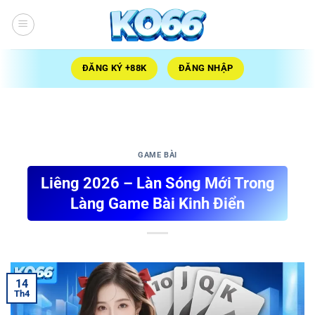
Bỏ
qua
nội
dung
ĐĂNG KÝ +88K
ĐĂNG NHẬP
GAME BÀI
Liêng 2026 – Làn Sóng Mới Trong
Làng Game Bài Kinh Điển
14
Th4