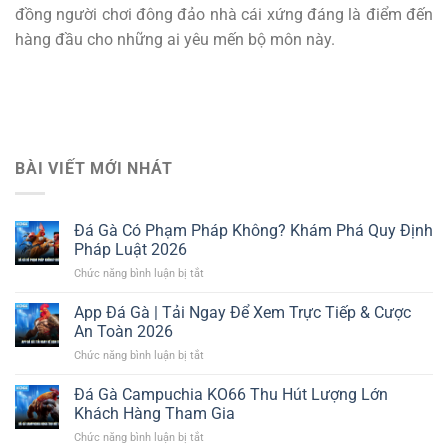
đồng người chơi đông đảo nhà cái xứng đáng là điểm đến
hàng đầu cho những ai yêu mến bộ môn này.
BÀI VIẾT MỚI NHÁT
Đá Gà Có Phạm Pháp Không? Khám Phá Quy Định
Pháp Luật 2026
Chức năng bình luận bị tắt
ở
Đá
Gà
App Đá Gà | Tải Ngay Để Xem Trực Tiếp & Cược
Có
An Toàn 2026
Phạm
Chức năng bình luận bị tắt
ở
Pháp
App
Không?
Đá
Đá Gà Campuchia KO66 Thu Hút Lượng Lớn
Khám
Gà
Phá
Khách Hàng Tham Gia
|
Quy
Chức năng bình luận bị tắt
ở
Tải
Định