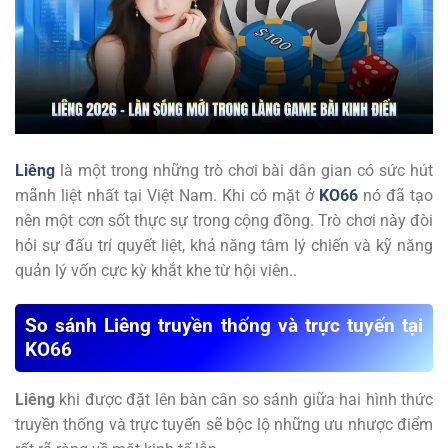
Liêng
là một trong những trò chơi bài dân gian có sức hút
mãnh liệt nhất tại Việt Nam. Khi có mặt ở
KO66
nó đã tạo
nên một cơn sốt thực sự trong cộng đồng. Trò chơi này đòi
hỏi sự đấu trí quyết liệt, khả năng tâm lý chiến và kỹ năng
quản lý vốn cực kỳ khắt khe từ hội viên..
So sánh Liêng truyền thống và trực tuyến tại
KO66
Liêng
khi được đặt lên bàn cân so sánh giữa hai hình thức
truyền thống và trực tuyến sẽ bộc lộ những ưu nhược điểm