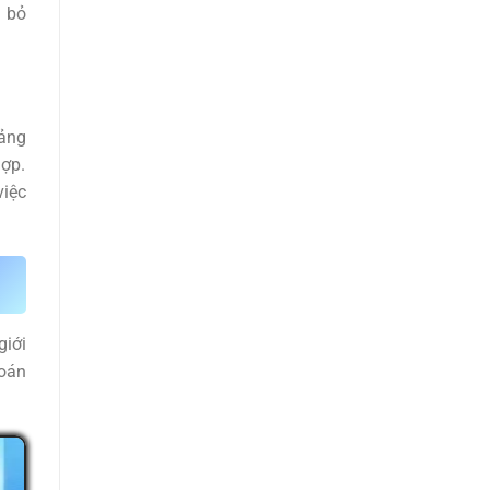
u bỏ
oảng
hợp.
việc
giới
toán