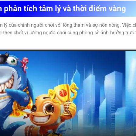
 phân tích tâm lý và thời điểm vàng
m lý của chính người chơi với lòng tham và sự nôn nóng. Việc 
ò then chốt vì lượng người chơi cùng phòng sẽ ảnh hưởng trực 