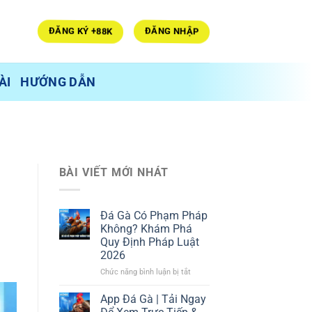
ĐĂNG KÝ +88K
ĐĂNG NHẬP
ÀI
HƯỚNG DẪN
BÀI VIẾT MỚI NHÁT
Đá Gà Có Phạm Pháp
Không? Khám Phá
Quy Định Pháp Luật
2026
Chức năng bình luận bị tắt
ở
Đá
Gà
App Đá Gà | Tải Ngay
Có