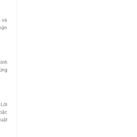
ỏ và
nhận
hình
đúng
 Lời
hoặc
huật