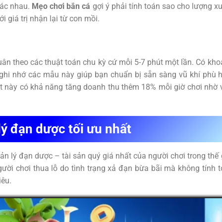
hác nhau.
Mẹo chơi bắn cá
gợi ý phải tính toán sao cho lượng x
 giá trị nhận lại từ con mồi.
ân theo các thuật toán chu kỳ cứ mỗi 5-7 phút một lần. Có kh
ghi nhớ các mẫu này giúp bạn chuẩn bị sẵn sàng vũ khí phù 
t này có khả năng tăng doanh thu thêm 18% mỗi giờ chơi nhờ 
lý đạn dược tối ưu nhất
ản lý đạn dược – tài sản quý giá nhất của người chơi trong thế 
ời chơi thua lỗ do tình trạng xả đạn bừa bãi mà không tính 
iêu.