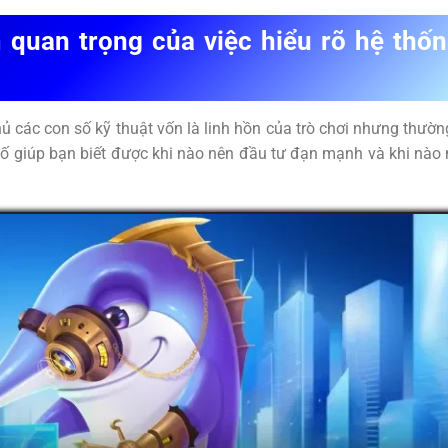
 quan trọng của việc hiểu rõ hệ thố
 các con số kỹ thuật vốn là linh hồn của trò chơi nhưng thườn
 số giúp bạn biết được khi nào nên đầu tư đạn mạnh và khi nào