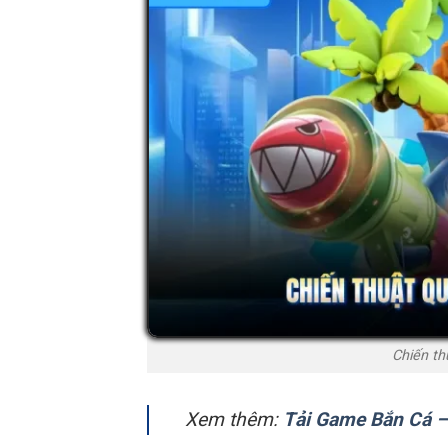
Chiến th
Xem thêm:
Tải Game Bắn Cá –